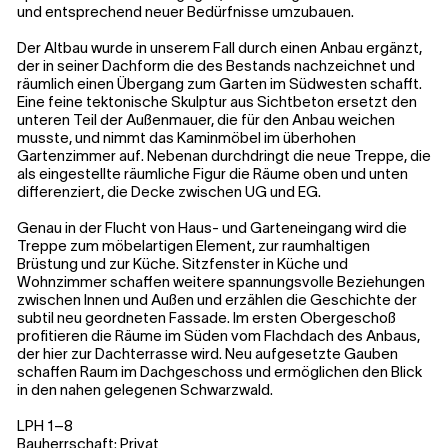
und entsprechend neuer Bedürfnisse umzubauen.
Der Altbau wurde in unserem Fall durch einen Anbau ergänzt,
der in seiner Dachform die des Bestands nachzeichnet und
räumlich einen Übergang zum Garten im Südwesten schafft.
Eine feine tektonische Skulptur aus Sichtbeton ersetzt den
unteren Teil der Außenmauer, die für den Anbau weichen
musste, und nimmt das Kaminmöbel im überhohen
Gartenzimmer auf. Nebenan durchdringt die neue Treppe, die
als eingestellte räumliche Figur die Räume oben und unten
differenziert, die Decke zwischen UG und EG.
Genau in der Flucht von Haus- und Garteneingang wird die
Treppe zum möbelartigen Element, zur raumhaltigen
Brüstung und zur Küche. Sitzfenster in Küche und
Wohnzimmer schaffen weitere spannungsvolle Beziehungen
zwischen Innen und Außen und erzählen die Geschichte der
subtil neu geordneten Fassade. Im ersten Obergeschoß
profitieren die Räume im Süden vom Flachdach des Anbaus,
der hier zur Dachterrasse wird. Neu aufgesetzte Gauben
schaffen Raum im Dachgeschoss und ermöglichen den Blick
in den nahen gelegenen Schwarzwald.
LPH 1–8
Bauherrschaft: Privat